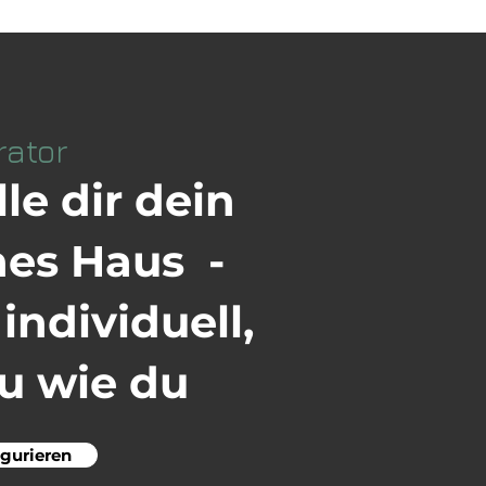
rator
lle dir dein
nes Haus -
z
individuell,
u wie du
igurieren