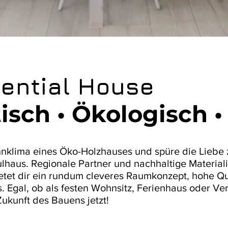
sential House
tisch
• Ökologisch
klima eines Öko-Holzhauses und spüre die Liebe 
haus. Regionale Partner und nachhaltige Materiali
bietet dir ein rundum cleveres Raumkonzept, hohe Q
s. Egal, ob als festen Wohnsitz, Ferienhaus oder Ve
Zukunft des Bauens jetzt!