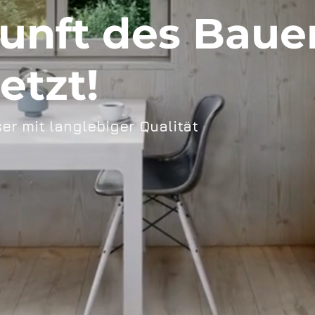
unft des Baue
jetzt!
r mit langlebiger Qualität