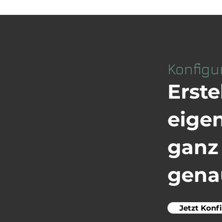
Konfigu
Erste
eige
gan
gena
Jetzt Konf