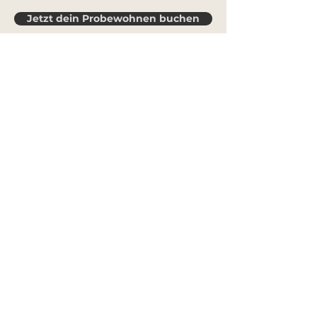
Jetzt dein Probewohnen buchen
Entdecke die Faszination des Tiny House
Living durch unser einzigartiges
Probewohnen-Angebot! Bei uns hast du die
Möglichkeit, für eine begrenzte Zeit in einem